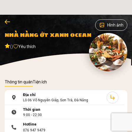
Hình ảnh
NHÀ HÀNG ỚT XANH OCEAN
()
Yêu thích
Thông tin quán
Tiện ích
Địa chỉ
Lô 06 Võ Nguyên Giáp, Sơn Trà, Đà Nẵng
Thời gian
9:00 - 22:30
Hotline
076 947 9479