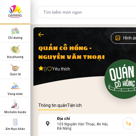
Hình ả
Chỉ đường
QUÁN CÔ HỒNG -
NGUYỄN VĂN THOẠI
Địa phương
()
Yêu thích
Quốc tế
Vùng miền
Thông tin quán
Tiện ích
Michelin Guide
Địa chỉ
103 Nguyễn Văn Thoại, An Hải,
Đà Nẵng
Ẩm thực khác