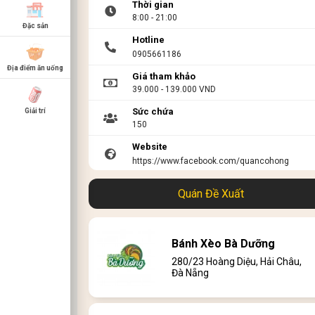
Thời gian
8:00 - 21:00
Đặc sản
Hotline
0905661186
Địa điểm ăn uống
Giá tham khảo
39.000 - 139.000 VND
Sức chứa
Giải trí
150
Website
https://www.facebook.com/quancohong
Link menu
Quán Đề Xuất
https://www.facebook.com/quancohong
Bánh Xèo Bà Dưỡng
280/23 Hoàng Diệu, Hải Châu,
Đà Nẵng