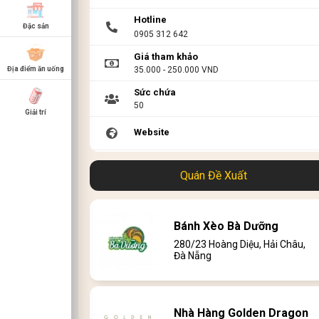
Hotline
Đặc sản
0905 312 642
Giá tham khảo
35.000 - 250.000 VND
Địa điểm ăn uống
Sức chứa
50
Giải trí
Website
Link menu
Quán Đề Xuất
Bánh Xèo Bà Dưỡng
280/23 Hoàng Diệu, Hải Châu,
Đà Nẵng
Nhà Hàng Golden Dragon