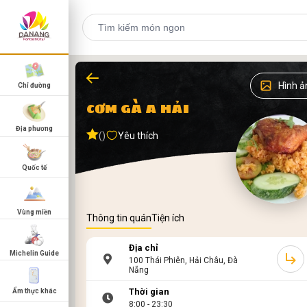
Hình ả
Chỉ đường
CƠM GÀ A HẢI
Địa phương
()
Yêu thích
Quốc tế
Vùng miền
Thông tin quán
Tiện ích
Địa chỉ
Michelin Guide
100 Thái Phiên, Hải Châu, Đà
Nẵng
Thời gian
Ẩm thực khác
8:00 - 23:30