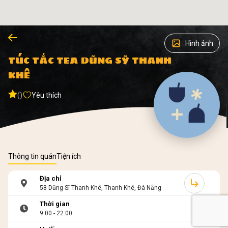
Hình ảnh
TÚC TẮC TEA DŨNG SỸ THANH
KHÊ
()
Yêu thích
Thông tin quán
Tiện ích
Địa chỉ
58 Dũng Sĩ Thanh Khê, Thanh Khê, Đà Nẵng
Thời gian
9:00 - 22:00