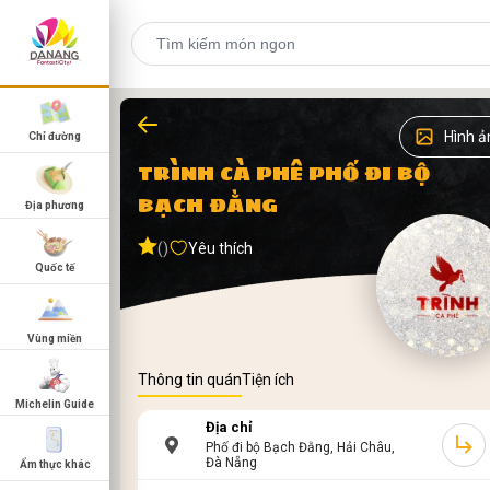
Hình ả
Chỉ đường
TRÌNH CÀ PHÊ PHỐ ĐI BỘ
BẠCH ĐẰNG
Địa phương
()
Yêu thích
Quốc tế
Vùng miền
Thông tin quán
Tiện ích
Michelin Guide
Địa chỉ
Phố đi bộ Bạch Đằng, Hải Châu,
Đà Nẵng
Ẩm thực khác