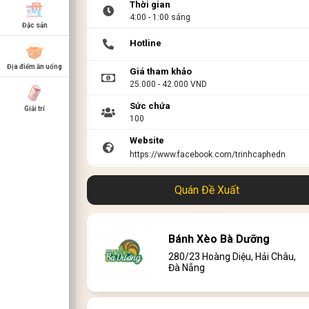
Thời gian
4:00 - 1:00 sáng
Đặc sản
Hotline
Địa điểm ăn uống
Giá tham khảo
25.000 - 42.000 VND
Sức chứa
Giải trí
100
Website
https://www.facebook.com/trinhcaphedn
Link menu
Quán Đề Xuất
https://s.net.vn/k1N3
Bánh Xèo Bà Dưỡng
280/23 Hoàng Diệu, Hải Châu,
Đà Nẵng