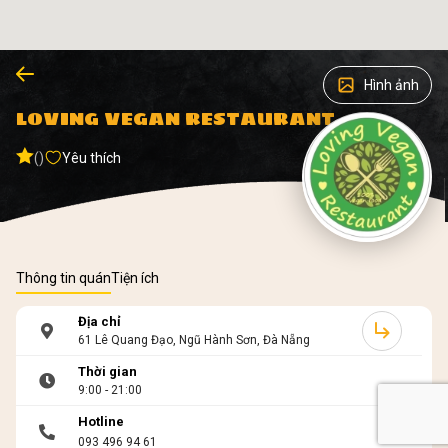
Hình ảnh
LOVING VEGAN RESTAURANT
()
Yêu thích
Thông tin quán
Tiện ích
Địa chỉ
61 Lê Quang Đạo, Ngũ Hành Sơn, Đà Nẵng
Thời gian
9:00 - 21:00
Hotline
093 496 94 61