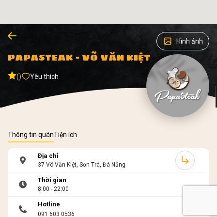
Hình ảnh
PAPASTEAK - VÕ VĂN KIỆT
()
Yêu thích
Thông tin quán
Tiện ích
Địa chỉ
37 Võ Văn Kiệt, Sơn Trà, Đà Nẵng
Thời gian
8:00 - 22:00
Hotline
091 603 0536