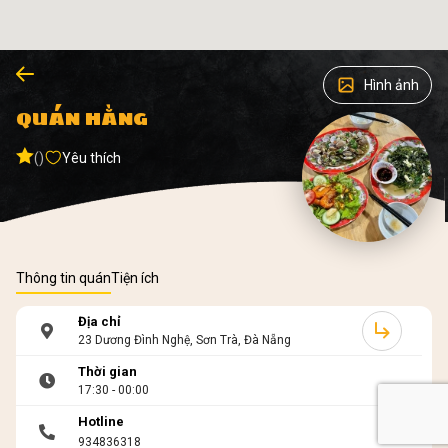
Hình ảnh
QUÁN HẰNG
()
Yêu thích
Thông tin quán
Tiện ích
Địa chỉ
23 Dương Đình Nghệ, Sơn Trà, Đà Nẵng
Thời gian
17:30 - 00:00
Hotline
934836318