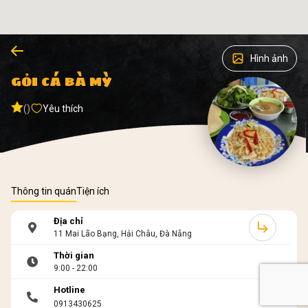
Hình ảnh
GỎI CÁ BÀ MỲ
()
Yêu thích
Thông tin quán
Tiện ích
Địa chỉ
11 Mai Lão Bạng, Hải Châu, Đà Nẵng
Thời gian
9:00 - 22:00
Hotline
0913430625