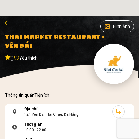
Hình ảnh
THAI MARKET RESTAURANT -
YÊN BÁI
()
Yêu thích
Thông tin quán
Tiện ích
Địa chỉ
124 Yên Bái, Hải Châu, Đà Nẵng
Thời gian
10:00 - 22:00