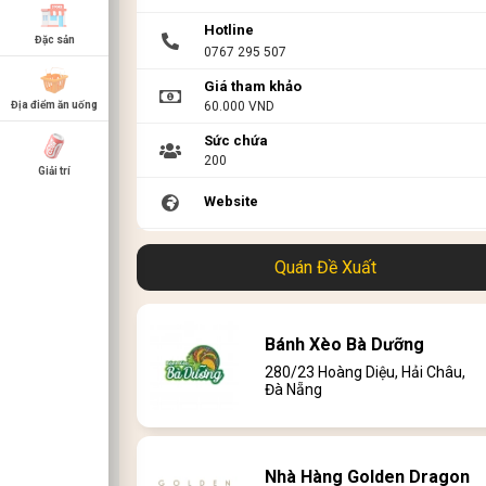
Hotline
Đặc sản
0767 295 507
Giá tham khảo
60.000 VND
Địa điểm ăn uống
Sức chứa
200
Giải trí
Website
Link menu
Quán Đề Xuất
Bánh Xèo Bà Dưỡng
280/23 Hoàng Diệu, Hải Châu,
Đà Nẵng
Nhà Hàng Golden Dragon