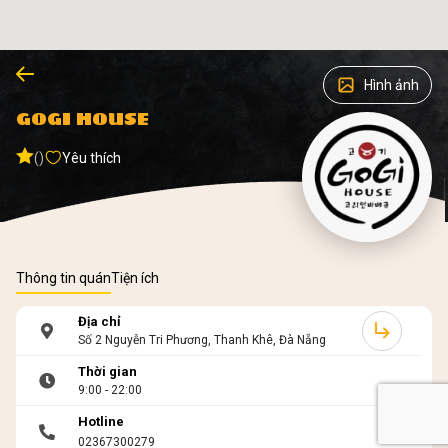
Hình ảnh
GOGI HOUSE
()
Yêu thích
Thông tin quán
Tiện ích
Địa chỉ
Số 2 Nguyễn Tri Phương, Thanh Khê, Đà Nẵng
Thời gian
9:00 - 22:00
Hotline
02367300279