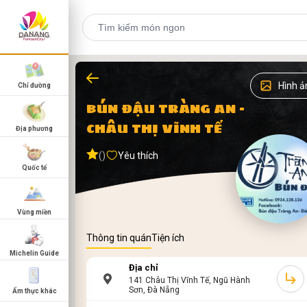
Hình ả
Chỉ đường
BÚN ĐẬU TRÀNG AN -
CHÂU THỊ VĨNH TẾ
Địa phương
()
Yêu thích
Quốc tế
Vùng miền
Thông tin quán
Tiện ích
Michelin Guide
Địa chỉ
141 Châu Thị Vĩnh Tế, Ngũ Hành
Sơn, Đà Nẵng
Ẩm thực khác