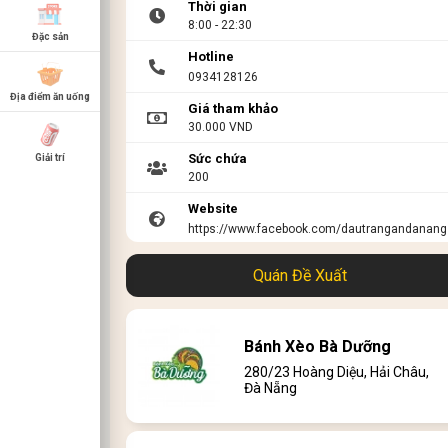
Thời gian
8:00 - 22:30
Đặc sản
Hotline
0934128126
Địa điểm ăn uống
Giá tham khảo
30.000 VND
Sức chứa
Giải trí
200
Website
https://www.facebook.com/dautrangandanang
Link menu
Quán Đề Xuất
Bánh Xèo Bà Dưỡng
280/23 Hoàng Diệu, Hải Châu,
Đà Nẵng