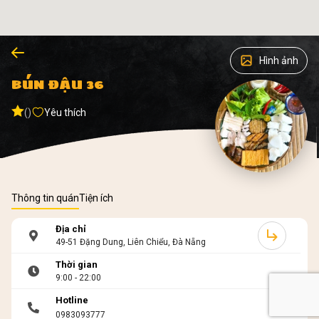
Hình ảnh
BÚN ĐẬU 36
()
Yêu thích
Thông tin quán
Tiện ích
Địa chỉ
49-51 Đặng Dung, Liên Chiểu, Đà Nẵng
Thời gian
9:00 - 22:00
Hotline
0983093777