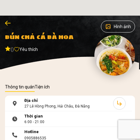
Hình ảnh
BÚN CHẢ CÁ BÀ HOA
()
Yêu thích
Thông tin quán
Tiện ích
Địa chỉ
27 Lê Hồng Phong, Hải Châu, Đà Nẵng
Thời gian
6:00 - 21:00
Hotline
0905886535