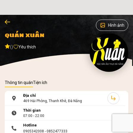
Hình ảnh
QUÁN XUÂN
()
Yêu thích
Thông tin quán
Tiện ích
Địa chỉ
469 Hải Phòng, Thanh Khê, Đà Nẵng
Thời gian
07:00 - 22:00
Hotline
0905342008 - 0852477333