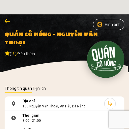
Hình ảnh
QUÁN CÔ HỒNG - NGUYỄN VĂN
THOẠI
()
Yêu thích
Thông tin quán
Tiện ích
Địa chỉ
103 Nguyễn Văn Thoại, An Hải, Đà Nẵng
Thời gian
8:00 - 21:00