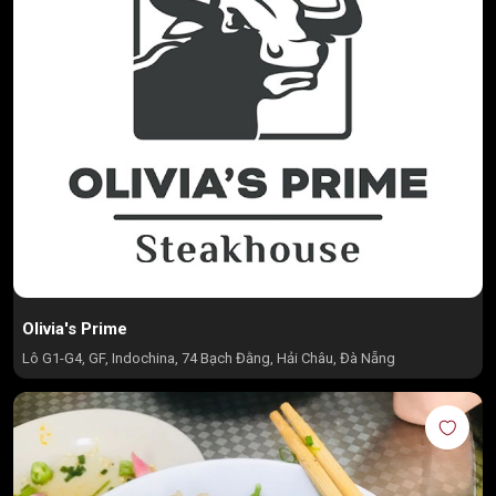
Olivia's Prime
Lô G1-G4, GF, Indochina, 74 Bạch Đằng, Hải Châu, Đà Nẵng