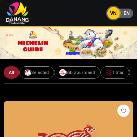
VN
EN
All
Selected
Bib Gourmand
1 Star