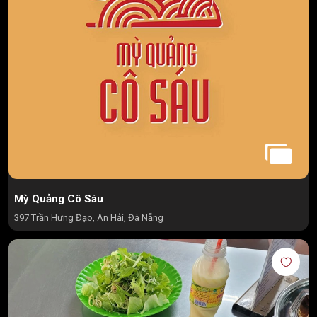
Mỳ Quảng Cô Sáu
397 Trần Hưng Đạo, An Hải, Đà Nẵng