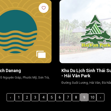
ch Danang
Khu Du Lịch Sinh Thái S
- Hải Vân Park
Võ Nguyên Giáp, Phước Mỹ, Sơn Trà,
Đường Suối Lương, Hải Vân, Đà N
‹
1
2
3
4
5
6
7
8
9
10
›