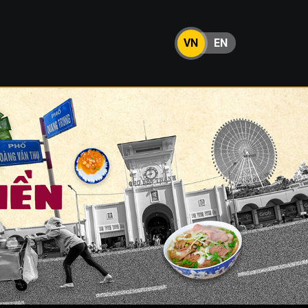
VN
EN