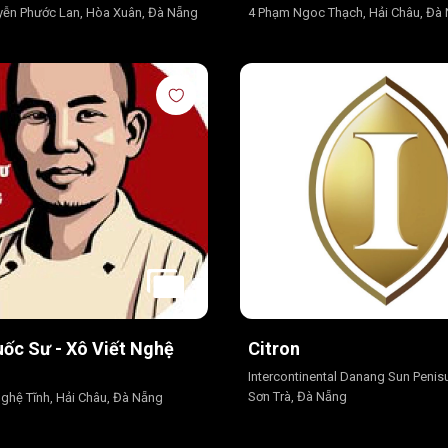
yễn Phước Lan, Hòa Xuân, Đà Nẵng
4 Phạm Ngoc Thạch, Hải Châu, Đà
uốc Sư - Xô Viết Nghệ
Citron
Intercontinental Danang Sun Penisu
Sơn Trà, Đà Nẵng
Nghệ Tĩnh, Hải Châu, Đà Nẵng