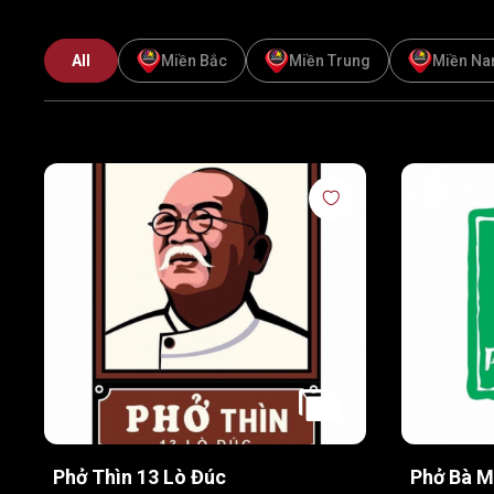
All
Miền Bắc
Miền Trung
Miền N
Phở Thìn 13 Lò Đúc
Phở Bà M