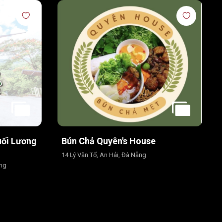
uối Lương
Bún Chả Quyên's House
14 Lý Văn Tố, An Hải, Đà Nẵng
ẵng