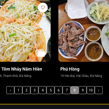
o Tôm Nhảy Năm Hiền
Phú Hồng
h, Thanh Khê, Đà Nẵng
19 Yên Bái, Hải Châu, Đà Nẵng
‹
1
2
3
4
5
6
7
8
9
10
›