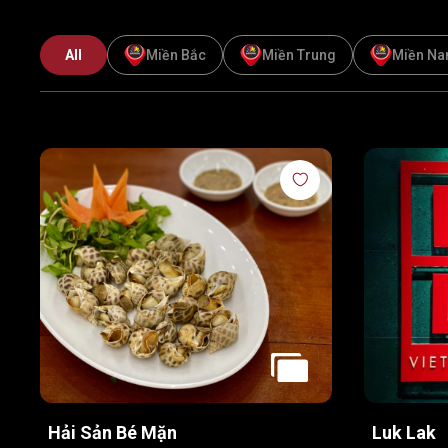
All
Miền Bắc
Miền Trung
Miền N
Hải Sản Bé Mặn
Luk Lak