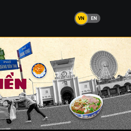
VN
EN