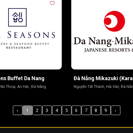
ons Buffet Da Nang
Đà Nẵng Mikazuki (Kara
ăn Thoại, An Hải , Đà Nẵng
Nguyễn Tất Thành, Hải Vân, Đà Nẵ
‹
1
2
3
4
5
6
7
8
9
›