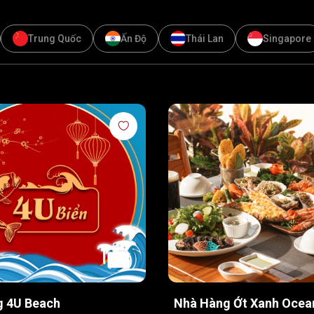
Trung Quốc
Ấn Độ
Thái Lan
Singapore
g 4U Beach
Nhà Hàng Ớt Xanh Ocea