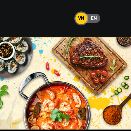
VN
EN