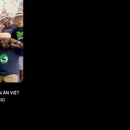
 ĂN VIỆT
S)