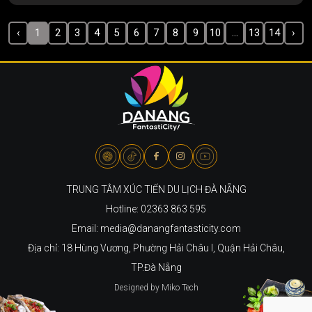
‹
1
2
3
4
5
6
7
8
9
10
...
13
14
›
TRUNG TÂM XÚC TIẾN DU LỊCH ĐÀ NẴNG
Hotline: 02363 863 595
Email: media@danangfantasticity.com
Địa chỉ: 18 Hùng Vương, Phường Hải Châu I, Quận Hải Châu,
TP.Đà Nẵng
Designed by Miko Tech