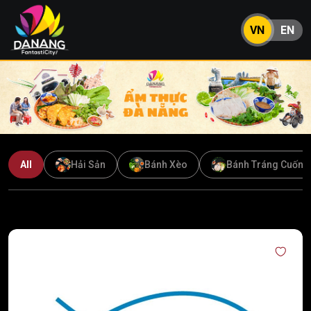
VN
EN
All
Hải Sản
Bánh Xèo
Bánh Tráng Cuốn T