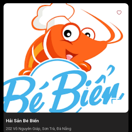
Hải Sản Bé Biển
202 Võ Nguyên Giáp, Sơn Trà, Đà Nẵng