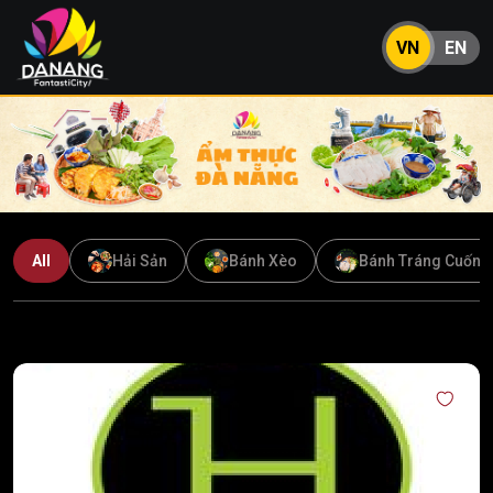
VN
EN
All
Hải Sản
Bánh Xèo
Bánh Tráng Cuốn T