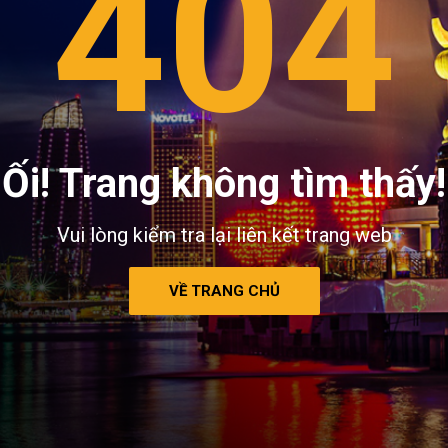
404
Ối! Trang không tìm thấy!
Vui lòng kiểm tra lại liên kết trang web
VỀ TRANG CHỦ